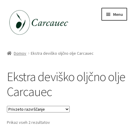
Skip
Skip
Menu
to
to
navigation
content
Trgovina
Domov
Ekstra deviško oljčno olje Carcauec
Katalog daril
Ekstra deviško oljčno olje
Carcauec
Prikaz vseh 2 rezultatov