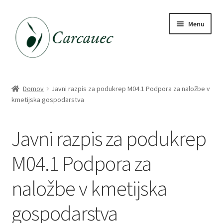
Skip
Skip
Menu
to
to
navigation
content
Trgovina
Domov
Javni razpis za podukrep M04.1 Podpora za naložbe v
kmetijska gospodarstva
Katalog daril
Javni razpis za podukrep
M04.1 Podpora za
naložbe v kmetijska
gospodarstva