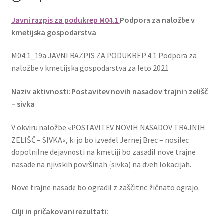
Javni razpis za podukrep M04.1
Podpora za naložbe v
kmetijska gospodarstva
M04.1_19a JAVNI RAZPIS ZA PODUKREP 4.1 Podpora za
naložbe v kmetijska gospodarstva za leto 2021
Naziv aktivnosti: Postavitev novih nasadov trajnih zelišč
– sivka
V okviru naložbe «POSTAVITEV NOVIH NASADOV TRAJNIH
ZELIŠČ – SIVKA«, ki jo bo izvedel Jernej Brec – nosilec
dopolnilne dejavnosti na kmetiji bo zasadil nove trajne
nasade na njivskih površinah (sivka) na dveh lokacijah.
Nove trajne nasade bo ogradil z zaščitno žičnato ograjo.
Cilji in pričakovani rezultati: